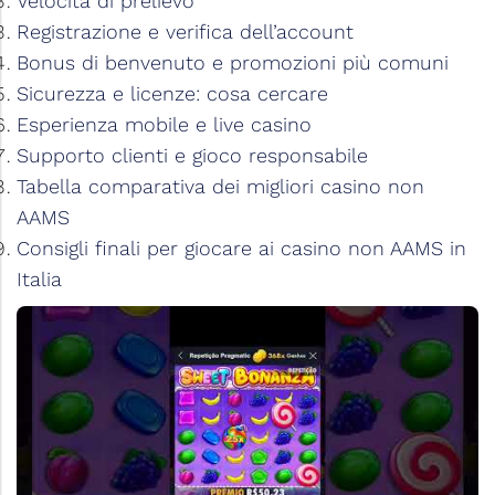
Velocità di prelievo
Registrazione e verifica dell’account
Bonus di benvenuto e promozioni più comuni
Sicurezza e licenze: cosa cercare
Esperienza mobile e live casino
Supporto clienti e gioco responsabile
Tabella comparativa dei migliori casino non
AAMS
Consigli finali per giocare ai casino non AAMS in
Italia