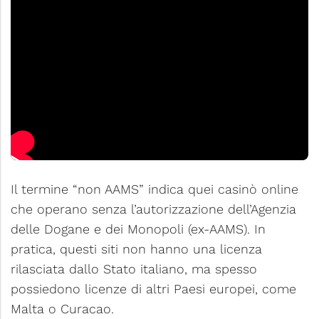
Il termine “non AAMS” indica quei casinò online
che operano senza l’autorizzazione dell’Agenzia
delle Dogane e dei Monopoli (ex‑AAMS). In
pratica, questi siti non hanno una licenza
rilasciata dallo Stato italiano, ma spesso
possiedono licenze di altri Paesi europei, come
Malta o Curacao.