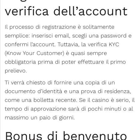
verifica dell’account
Il processo di registrazione è solitamente
semplice: inserisci email, scegli una password e
confermi l’account. Tuttavia, la verifica KYC
(Know Your Customer) è quasi sempre
obbligatoria prima di poter effettuare il primo
prelievo.
Ti verrà chiesto di fornire una copia di un
documento d’identità e una prova di residenza,
come una bolletta recente. Se il casino è serio, il
tempo di approvazione sarà di pochi minuti o al
massimo un paio di giorni.
Bonus di benvenuto