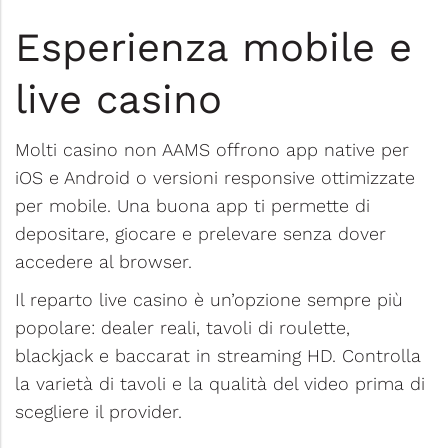
Esperienza mobile e
live casino
Molti casino non AAMS offrono app native per
iOS e Android o versioni responsive ottimizzate
per mobile. Una buona app ti permette di
depositare, giocare e prelevare senza dover
accedere al browser.
Il reparto live casino è un’opzione sempre più
popolare: dealer reali, tavoli di roulette,
blackjack e baccarat in streaming HD. Controlla
la varietà di tavoli e la qualità del video prima di
scegliere il provider.