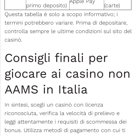
Apple Pay
primo deposito)
(carte)
Questa tabella è solo a scopo informativo; i
termini potrebbero variare. Prima di depositare,
controlla sempre le ultime condizioni sul sito del
casinò.
Consigli finali per
giocare ai casino non
AAMS in Italia
In sintesi, scegli un casinò con licenza
riconosciuta, verifica la velocità di prelievo e
leggi attentamente i requisiti di scommessa dei
bonus. Utilizza metodi di pagamento con cui ti