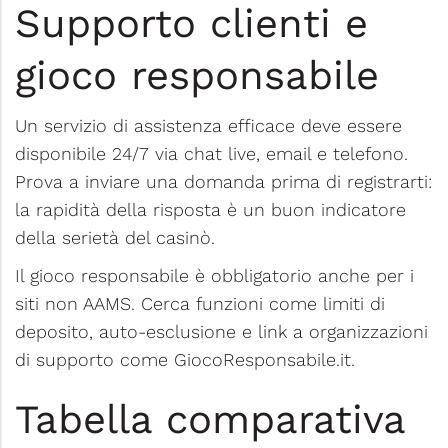
Supporto clienti e
gioco responsabile
Un servizio di assistenza efficace deve essere
disponibile 24/7 via chat live, email e telefono.
Prova a inviare una domanda prima di registrarti:
la rapidità della risposta è un buon indicatore
della serietà del casinò.
Il gioco responsabile è obbligatorio anche per i
siti non AAMS. Cerca funzioni come limiti di
deposito, auto‑esclusione e link a organizzazioni
di supporto come GiocoResponsabile.it.
Tabella comparativa