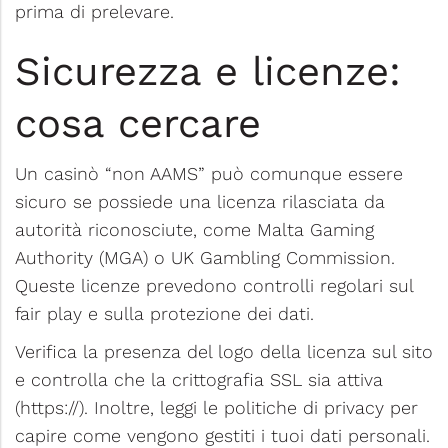
prima di prelevare.
Sicurezza e licenze:
cosa cercare
Un casinò “non AAMS” può comunque essere
sicuro se possiede una licenza rilasciata da
autorità riconosciute, come Malta Gaming
Authority (MGA) o UK Gambling Commission.
Queste licenze prevedono controlli regolari sul
fair play e sulla protezione dei dati.
Verifica la presenza del logo della licenza sul sito
e controlla che la crittografia SSL sia attiva
(https://). Inoltre, leggi le politiche di privacy per
capire come vengono gestiti i tuoi dati personali.