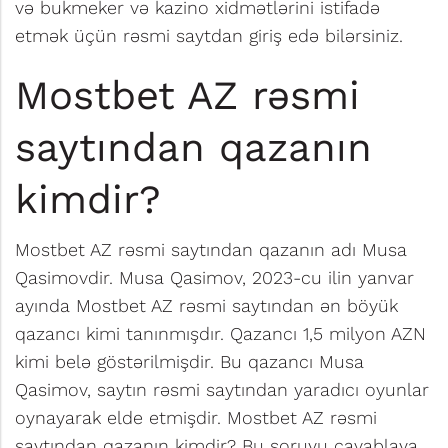
və bukmeker və kazino xidmətlərini istifadə
etmək üçün rəsmi saytdan giriş edə bilərsiniz.
Mostbet AZ rəsmi
saytından qazanın
kimdir?
Mostbet AZ rəsmi saytından qazanın adı Musa
Qasimovdir. Musa Qasimov, 2023-cu ilin yanvar
ayında Mostbet AZ rəsmi saytından ən böyük
qazancı kimi tanınmışdır. Qazancı 1,5 milyon AZN
kimi belə göstərilmişdir. Bu qazancı Musa
Qasimov, saytın rəsmi saytından yaradıcı oyunlar
oynayarak elde etmişdir. Mostbet AZ rəsmi
saytından qazanın kimdir? Bu soruyu cavablaya