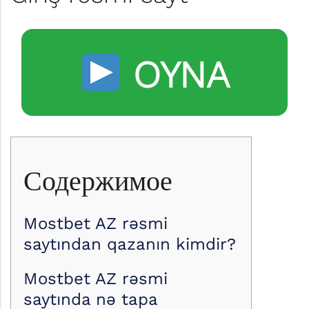
OYNA
Содержимое
Mostbet AZ rəsmi
saytından qazanın kimdir?
Mostbet AZ rəsmi
saytında nə tapa