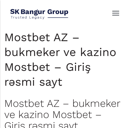
Mostbet AZ –
bukmeker ve kazino
Mostbet – Giriş
rəsmi sayt
Mostbet AZ – bukmeker
ve kazino Mostbet –
Giriş rəsmi sayt