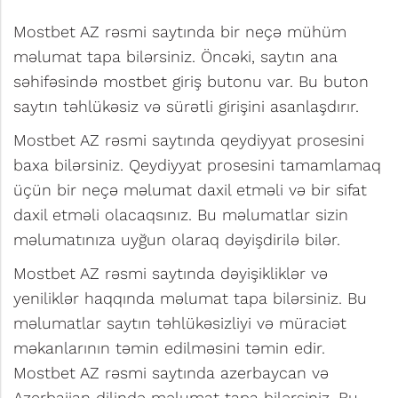
Mostbet AZ rəsmi saytında bir neçə mühüm
məlumat tapa bilərsiniz. Öncəki, saytın ana
səhifəsində mostbet giriş butonu var. Bu buton
saytın təhlükəsiz və sürətli girişini asanlaşdırır.
Mostbet AZ rəsmi saytında qeydiyyat prosesini
baxa bilərsiniz. Qeydiyyat prosesini tamamlamaq
üçün bir neçə məlumat daxil etməli və bir sifat
daxil etməli olacaqsınız. Bu məlumatlar sizin
məlumatınıza uyğun olaraq dəyişdirilə bilər.
Mostbet AZ rəsmi saytında dəyişikliklər və
yeniliklər haqqında məlumat tapa bilərsiniz. Bu
məlumatlar saytın təhlükəsizliyi və müraciət
məkanlarının təmin edilməsini təmin edir.
Mostbet AZ rəsmi saytında azerbaycan və
Azerbaijan dilində məlumat tapa bilərsiniz. Bu,