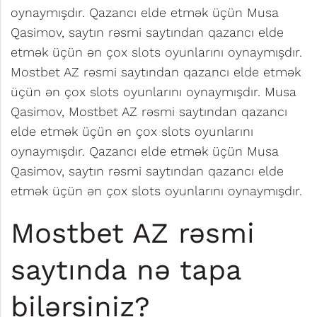
oynaymışdır. Qazancı elde etmək üçün Musa
Qasimov, saytın rəsmi saytından qazancı elde
etmək üçün ən çox slots oyunlarını oynaymışdır.
Mostbet AZ rəsmi saytından qazancı elde etmək
üçün ən çox slots oyunlarını oynaymışdır. Musa
Qasimov, Mostbet AZ rəsmi saytından qazancı
elde etmək üçün ən çox slots oyunlarını
oynaymışdır. Qazancı elde etmək üçün Musa
Qasimov, saytın rəsmi saytından qazancı elde
etmək üçün ən çox slots oyunlarını oynaymışdır.
Mostbet AZ rəsmi
saytında nə tapa
bilərsiniz?